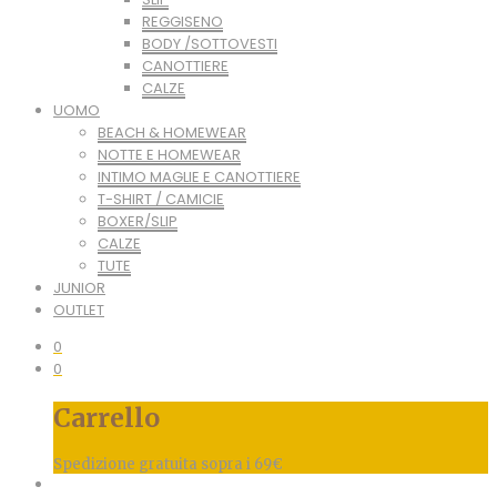
REGGISENO
BODY /SOTTOVESTI
CANOTTIERE
CALZE
UOMO
BEACH & HOMEWEAR
NOTTE E HOMEWEAR
INTIMO MAGLIE E CANOTTIERE
T-SHIRT / CAMICIE
BOXER/SLIP
CALZE
TUTE
JUNIOR
OUTLET
0
0
Carrello
Spedizione gratuita sopra i 69€