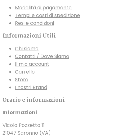
scelte
scel
nella
Modalità di pagamento
nella
nella
pagina
Tempi e costi di spedizione
pagina
pagi
del
Resi e condizioni
del
del
prodotto
prodotto
prod
Informazioni Utili
Chi siamo
Contatti / Dove Siamo
Il mio account
Carrello
Store
I nostri Brand
Orario e informazioni
Informazioni
Vicolo Pozzetto 11
21047 Saronno (VA)