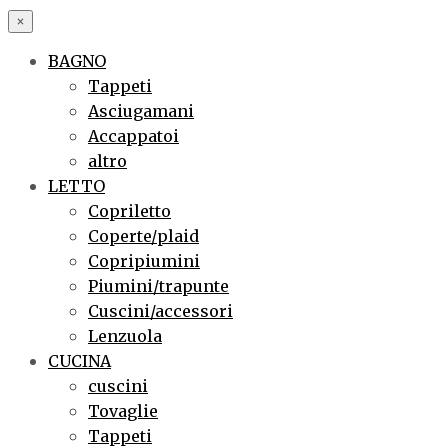
×
BAGNO
Tappeti
Asciugamani
Accappatoi
altro
LETTO
Copriletto
Coperte/plaid
Copripiumini
Piumini/trapunte
Cuscini/accessori
Lenzuola
CUCINA
cuscini
Tovaglie
Tappeti