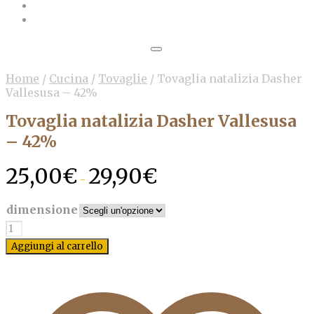
Home
/
Cucina
/
Tovaglie
/
Tovaglia natalizia Dasher
Vallesusa – 42%
Tovaglia natalizia Dasher Vallesusa
– 42%
Fascia
25,00
€
29,90
€
-
di
prezzo:
dimensione
da
25,00€
Quantità
a
Aggiungi al carrello
29,90€