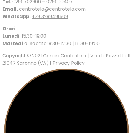
Tel.
0296702966 – 029600407
Email.
centrotela@centrotela.com
Whatsapp.
+39 3299491509
Orari
Lunedì
: 15.30-19:00
Martedì
al Sabato: 9:30-12:30 | 15.30-19:00
Copyright © 2021 Ceriani Centrotela | Vicolo Pozzetto 11
21047 Saronno (VA) |
Privacy Policy