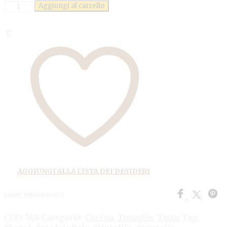
Quantità
Aggiungi al carrello
AGGIUNGI ALLA LISTA DEI DESIDERI
SHARE THIS PRODUCT
COD:
N/A
Categorie:
Cucina
,
Tovaglie
,
Tutto
Tag: