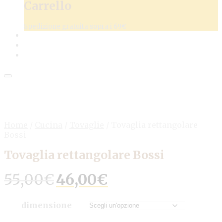
Carrello
Spedizione gratuita sopra i 69€
Home
/
Cucina
/
Tovaglie
/
Tovaglia rettangolare
Bossi
Tovaglia rettangolare Bossi
Il
Il
55,00
€
46,00
€
prezzo
prezzo
originale
attuale
era:
è:
dimensione
55,00€.
46,00€.