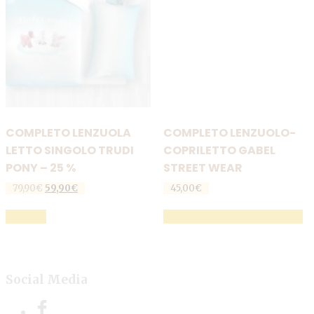
scelte
nella
pagina
del
prodotto
COMPLETO LENZUOLA
COMPLETO LENZUOLO-
LETTO SINGOLO TRUDI
COPRILETTO GABEL
PONY – 25 %
STREET WEAR
Il
Il
79,90
€
59,90
€
45,00
€
prezzo
prezzo
Questo
originale
attuale
SCEGLI
AGGIUNGI AL CARRELLO
prodotto
era:
è:
79,90€.
59,90€.
ha
più
varianti.
Social Media
Le
opzioni