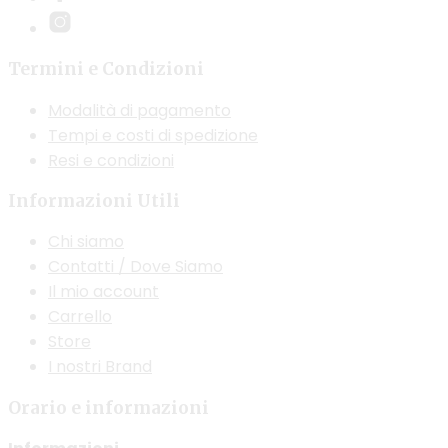
possono
essere
Termini e Condizioni
scelte
nella
Modalità di pagamento
pagina
Tempi e costi di spedizione
del
Resi e condizioni
prodotto
Informazioni Utili
Chi siamo
Contatti / Dove Siamo
Il mio account
Carrello
Store
I nostri Brand
Orario e informazioni