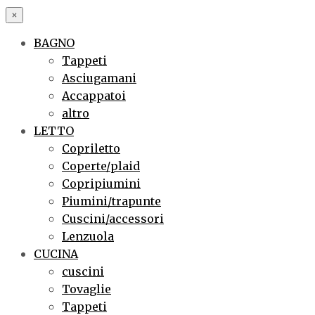
×
BAGNO
Tappeti
Asciugamani
Accappatoi
altro
LETTO
Copriletto
Coperte/plaid
Copripiumini
Piumini/trapunte
Cuscini/accessori
Lenzuola
CUCINA
cuscini
Tovaglie
Tappeti