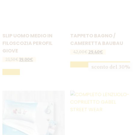
SLIP UOMO MEDIO IN
TAPPETO BAGNO /
FILOSCOZIA PEROFIL
CAMERETTA BAUBAU
GIOVE
Il
Il
42,00
€
29,40
€
prezzo
prezzo
Il
Il
21,50
€
19,00
€
originale
attuale
AGGIUNGI AL CARRELLO
prezzo
prezzo
sconto del 30%
Questo
era:
è:
originale
attuale
SCEGLI
42,00€.
29,40€.
prodotto
era:
è:
21,50€.
19,00€.
ha
più
varianti.
Le
opzioni
possono
essere