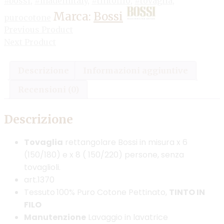
#bossi
,
#madeinitaly
,
#tintofilo
,
#tovaglia
,
Marca:
Bossi
purocotone
Previous Product
Next Product
Descrizione
Informazioni aggiuntive
Recensioni (0)
Descrizione
Tovaglia
rettangolare Bossi in misura x 6
(150/180) e x 8 ( 150/220) persone, senza
tovaglioli.
art.1370
Tessuto
100% Puro Cotone Pettinato,
TINTO IN
FILO
Manutenzione
Lavaggio in lavatrice