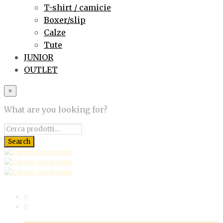
T-shirt / camicie
Boxer/slip
Calze
Tute
JUNIOR
OUTLET
×
What are you looking for?
0
0