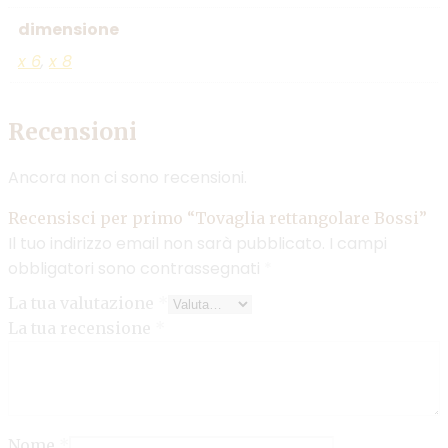
dimensione
x 6
,
x 8
Recensioni
Ancora non ci sono recensioni.
Recensisci per primo “Tovaglia rettangolare Bossi”
Il tuo indirizzo email non sarà pubblicato.
I campi
obbligatori sono contrassegnati
*
La tua valutazione
*
La tua recensione
*
Nome
*