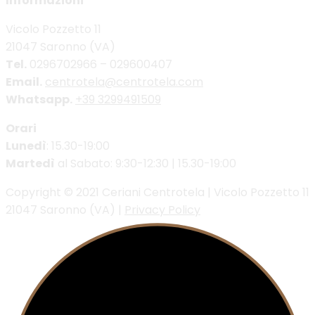
Informazioni
Vicolo Pozzetto 11
21047 Saronno (VA)
Tel.
0296702966 – 029600407
Email.
centrotela@centrotela.com
Whatsapp.
+39 3299491509
Orari
Lunedì
: 15.30-19:00
Martedì
al Sabato: 9:30-12:30 | 15.30-19:00
Copyright © 2021 Ceriani Centrotela | Vicolo Pozzetto 11
21047 Saronno (VA) |
Privacy Policy