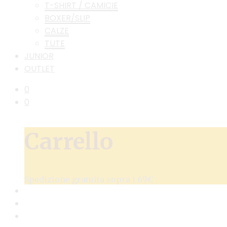
T-SHIRT / CAMICIE
BOXER/SLIP
CALZE
TUTE
JUNIOR
OUTLET
0
0
Carrello
Spedizione gratuita sopra i 69€