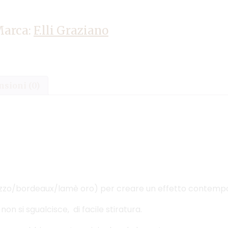
arca:
F.lli Graziano
sioni (0)
i ( grezzo/bordeaux/lamè oro) per creare un effetto conte
n si sgualcisce, di facile stiratura.