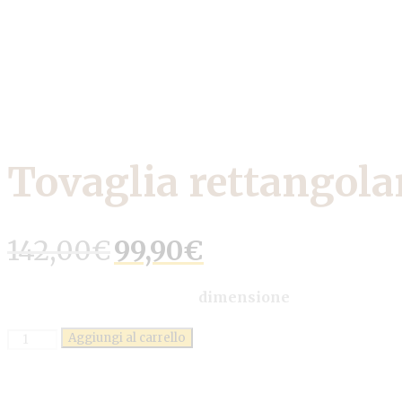
Tovaglia rettangola
Il
Il
142,00
€
99,90
€
prezzo
prezzo
originale
attuale
era:
è:
dimensione
142,00€.
99,90€.
Quantità
Aggiungi al carrello