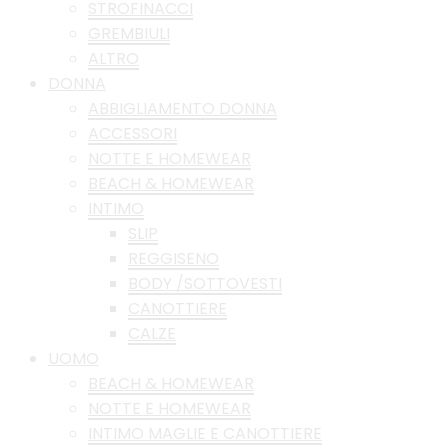
STROFINACCI
GREMBIULI
ALTRO
DONNA
ABBIGLIAMENTO DONNA
ACCESSORI
NOTTE E HOMEWEAR
BEACH & HOMEWEAR
INTIMO
SLIP
REGGISENO
BODY /SOTTOVESTI
CANOTTIERE
CALZE
UOMO
BEACH & HOMEWEAR
NOTTE E HOMEWEAR
INTIMO MAGLIE E CANOTTIERE