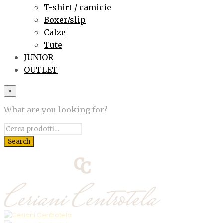
T-shirt / camicie
Boxer/slip
Calze
Tute
JUNIOR
OUTLET
×
What are you looking for?