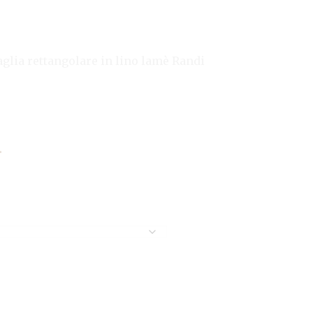
glia rettangolare in lino lamè Randi
i