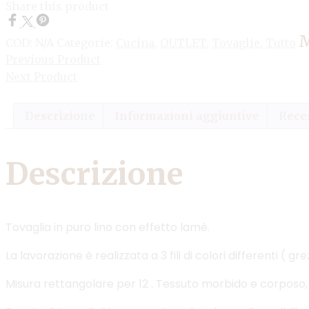
Share this product
M
COD:
N/A
Categorie:
Cucina
,
OUTLET
,
Tovaglie
,
Tutto
Previous Product
Next Product
Descrizione
Informazioni aggiuntive
Recen
Descrizione
Tovaglia in puro lino con effetto lamè.
La lavorazione è realizzata a 3 fili di colori different
Misura rettangolare per 12 . Tessuto morbido e corposo, no