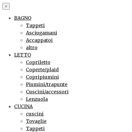
×
BAGNO
Tappeti
Asciugamani
Accappatoi
altro
LETTO
Copriletto
Coperte/plaid
Copripiumini
Piumini/trapunte
Cuscini/accessori
Lenzuola
CUCINA
cuscini
Tovaglie
Tappeti