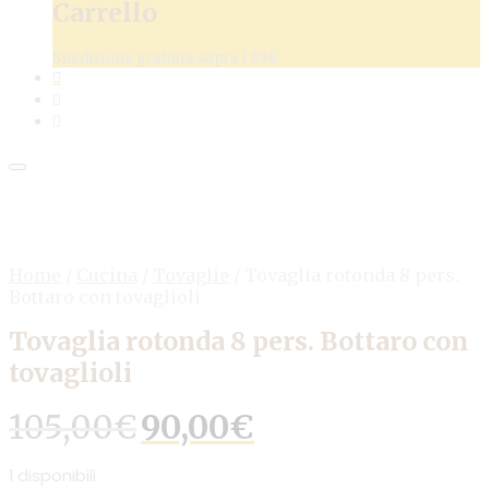
Carrello
Spedizione gratuita sopra i 69€
Home
/
Cucina
/
Tovaglie
/
Tovaglia rotonda 8 pers.
Bottaro con tovaglioli
Tovaglia rotonda 8 pers. Bottaro con
tovaglioli
Il
Il
105,00
€
90,00
€
prezzo
prezzo
originale
attuale
1 disponibili
era:
è: