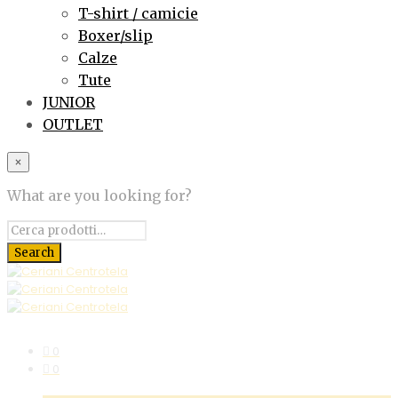
T-shirt / camicie
Boxer/slip
Calze
Tute
JUNIOR
OUTLET
×
What are you looking for?
0
0