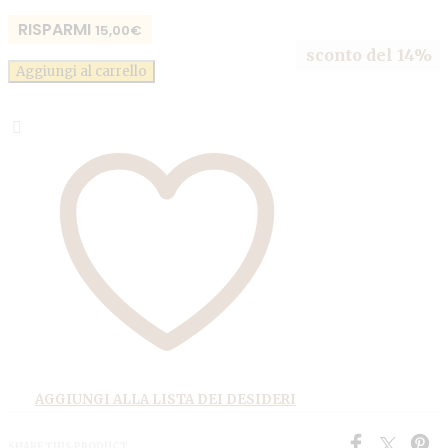
105,00€.
90,00€.
RISPARMI
15,00
€
sconto del 14%
Aggiungi al carrello
AGGIUNGI ALLA LISTA DEI DESIDERI
SHARE THIS PRODUCT