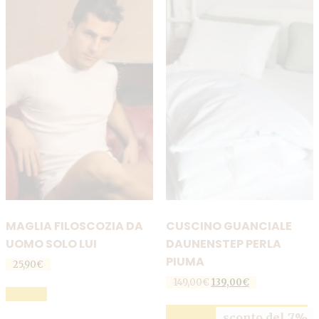
MAGLIA FILOSCOZIA DA
CUSCINO GUANCIALE
UOMO SOLO LUI
DAUNENSTEP PERLA
PIUMA
25,90
€
Questo
Il
Il
149,00
€
139,00
€
SCEGLI
prezzo
prezzo
prodotto
originale
attuale
AGGIUNGI AL CARRELLO
sconto del 7%
era:
è: