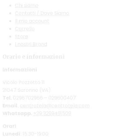
Chi siamo
Contatti / Dove Siamo
Il mio account
Carrello
Store
I nostri Brand
Orario e informazioni
Informazioni
Vicolo Pozzetto 11
21047 Saronno (VA)
Tel.
0296702966 – 029600407
Email.
centrotela@centrotela.com
Whatsapp.
+39 3299491509
Orari
Lunedì
: 15.30-19:00