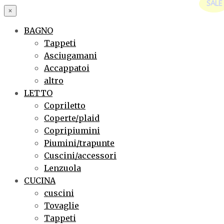
SALE
×
BAGNO
Tappeti
Asciugamani
Accappatoi
altro
LETTO
Copriletto
Coperte/plaid
Copripiumini
Piumini/trapunte
Cuscini/accessori
Lenzuola
CUCINA
cuscini
Tovaglie
Tappeti