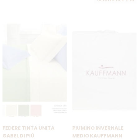
ha
149,00€.
139,00€.
più
varianti.
Le
opzioni
possono
essere
scelte
nella
pagina
del
prodotto
FEDERE TINTA UNITA
PIUMINO INVERNALE
GABEL DI PIÙ
MEDIO KAUFFMANN