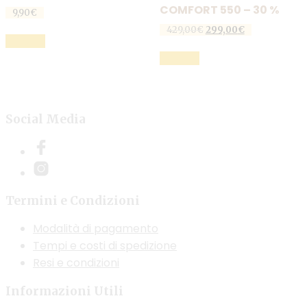
COMFORT 550 – 30 %
9,90
€
Questo
Il
Il
429,00
€
299,00
€
SCEGLI
prezzo
prezzo
prodotto
Questo
originale
attuale
SCEGLI
ha
prodotto
era:
è:
429,00€.
299,00€.
più
ha
varianti.
più
Le
varianti.
Social Media
opzioni
Le
possono
opzioni
essere
possono
scelte
essere
Termini e Condizioni
nella
scelte
pagina
nella
Modalità di pagamento
del
pagina
Tempi e costi di spedizione
prodotto
del
Resi e condizioni
prodotto
Informazioni Utili