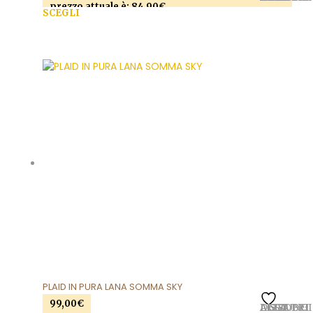
prezzo attuale è: 84,90€.
SCEGLI
Questo prodotto ha più varianti. Le opzioni
possono essere scelte nella pagina del prodotto
PLAID IN PURA LANA SOMMA SKY
99,00
€
AGGIUNGI ALLA LISTA DEI DESIDERI