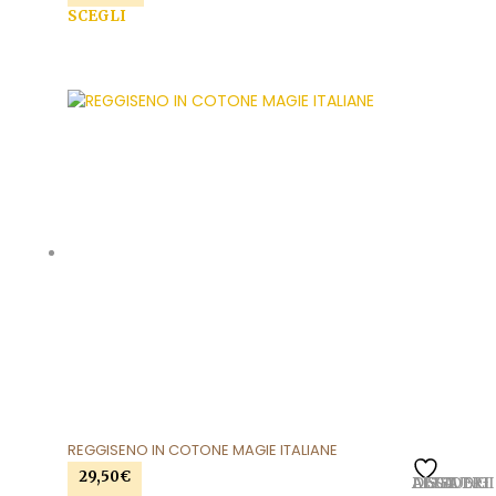
SCEGLI
Questo prodotto ha più varianti. Le opzioni
possono essere scelte nella pagina del prodotto
REGGISENO IN COTONE MAGIE ITALIANE
29,50
€
AGGIUNGI ALLA LISTA DEI DESIDERI