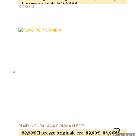
Il prezzo attuale è: 148,50€.
SCEGLI
Questo prodotto ha più varianti. Le opzioni
possono essere scelte nella pagina del prodotto
PLAID IN PURA LANA SOMMA N.POP
89,90
€
Il prezzo originale era: 89,90€.
84,90
€
Il
AGGIUNGI ALLA LISTA DEI DESIDERI