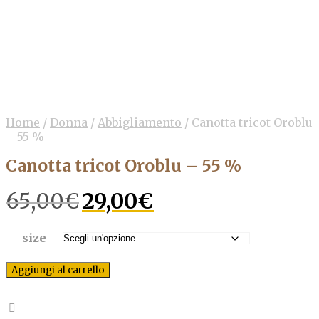
Home
/
Donna
/
Abbigliamento
/
Canotta tricot Oroblu
– 55 %
Canotta tricot Oroblu – 55 %
65,00
€
Il
29,00
€
Il
prezzo
prezzo
originale
attuale
era:
è:
size
65,00€.
29,00€.
Aggiungi al carrello