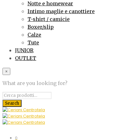
Notte e homewear
Intimo maglie e canottiere
T-shirt / camicie
Boxer/slip
Calze
Tute
JUNIOR
OUTLET
×
What are you looking for?
0