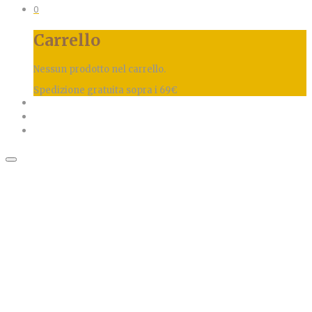
0
Carrello
Nessun prodotto nel carrello.
Spedizione gratuita sopra i 69€
SALE