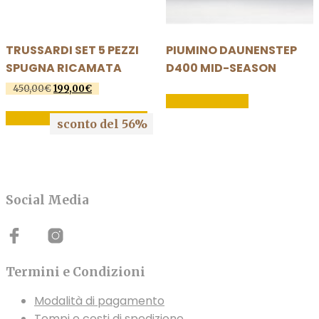
TRUSSARDI SET 5 PEZZI
PIUMINO DAUNENSTEP
SPUGNA RICAMATA
D400 MID-SEASON
450,00
€
Il
199,00
€
Il
LEGGI TUTTO
prezzo
prezzo
originale
attuale
AGGIUNGI AL CARRELLO
sconto del 56%
era:
è:
450,00€.
199,00€.
Social Media
Termini e Condizioni
Modalità di pagamento
Tempi e costi di spedizione