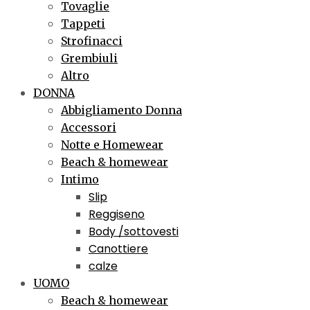
Tovaglie
Tappeti
Strofinacci
Grembiuli
Altro
DONNA
Abbigliamento Donna
Accessori
Notte e Homewear
Beach & homewear
Intimo
Slip
Reggiseno
Body /sottovesti
Canottiere
calze
UOMO
Beach & homewear