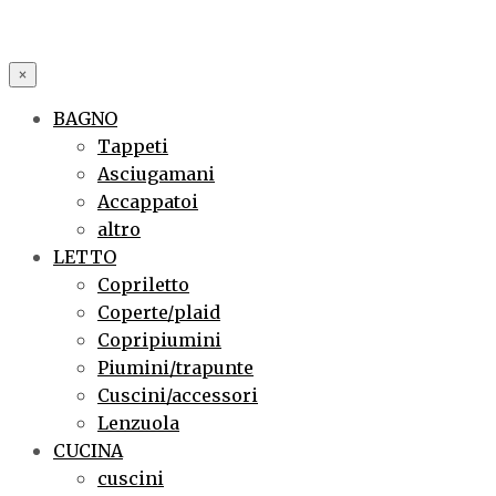
×
BAGNO
Tappeti
Asciugamani
Accappatoi
altro
LETTO
Copriletto
Coperte/plaid
Copripiumini
Piumini/trapunte
Cuscini/accessori
Lenzuola
CUCINA
cuscini