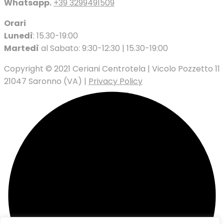
Whatsapp.
+39 3299491509
Orari
Lunedì
: 15.30-19:00
Martedì
al Sabato: 9:30-12:30 | 15.30-19:00
Copyright © 2021 Ceriani Centrotela | Vicolo Pozzetto 11
21047 Saronno (VA) |
Privacy Policy