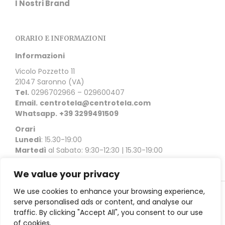
I Nostri Brand
ORARIO E INFORMAZIONI
Informazioni
Vicolo Pozzetto 11
21047 Saronno (VA)
Tel.
0296702966 – 029600407
Email.
centrotela@centrotela.com
Whatsapp.
+39 3299491509
Orari
Lunedì
: 15.30-19:00
Martedì
al Sabato: 9:30-12:30 | 15.30-19:00
We value your privacy
We use cookies to enhance your browsing experience,
serve personalised ads or content, and analyse our
Copyright © 2021 Ceriani Centrotela | Vicolo Pozzetto 11
traffic. By clicking "Accept All", you consent to our use
21047 Saronno (VA) |
Privacy Policy
of cookies.