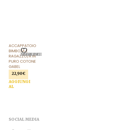
prodotto
prodotto
ACCAPPATOIO
BIMBO/A E
AGGIUNGI ALLA LISTA DEI DESIDERI
RAGAZZO/A IN
PURO COTONE
GABEL
22,90
€
AGGIUNGI
AL
CARRELLO
SOCIAL MEDIA