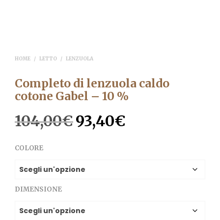
HOME
/
LETTO
/
LENZUOLA
Completo di lenzuola caldo
cotone Gabel – 10 %
104,00
€
93,40
€
Il
Il
prezzo
prezzo
COLORE
originale
attuale
era:
è:
104,00€.
93,40€.
DIMENSIONE