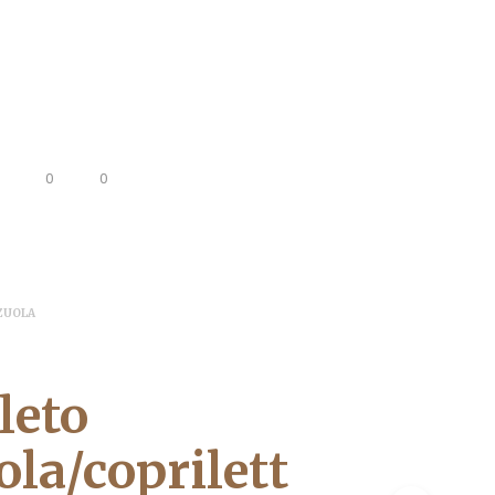
0
0
ZUOLA
leto
ola/coprilett