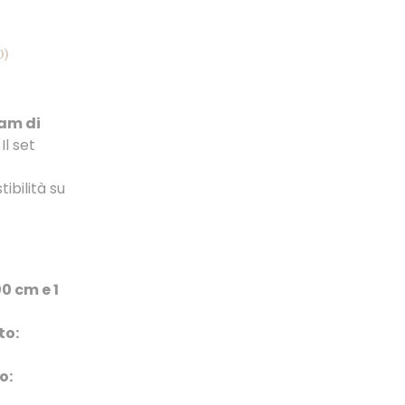
0)
am di
Il set
ibilità su
0 cm e 1
to:
o: