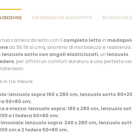
SCRIZIONE
INFORMAZIONI AGGIUNTIVE
RECENSIONI (
a tua camera da letto con il
completo letto
in
madapol
one
da 58 fili al cmq, sinonimo di morbidezza e resistenza. 
n
lenzuolo sotto con angoli elasticizzati
, un
lenzuolo
federe
, per offrirti un comfort duraturo e una perfetta vest
 materasso.
e in tre misure:
olo: lenzuolo sopra 160 x 280 cm, lenzuolo sotto 90×20
ra 50×80 cm;
a e mezza: lenzuolo sopra: 180 x 280 cm, lenzuolo sot
200 e 1 federa 50×80 cm;
imoniale: lenzuolo sopra: 240 x 280 cm, lenzuolo sott
200 cm e 2 federe 50×80 cm.