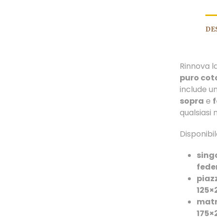
DE
Rinnova l
puro cot
include u
sopra
e
qualsiasi
Disponibil
sing
fede
piazz
125×
matr
175×