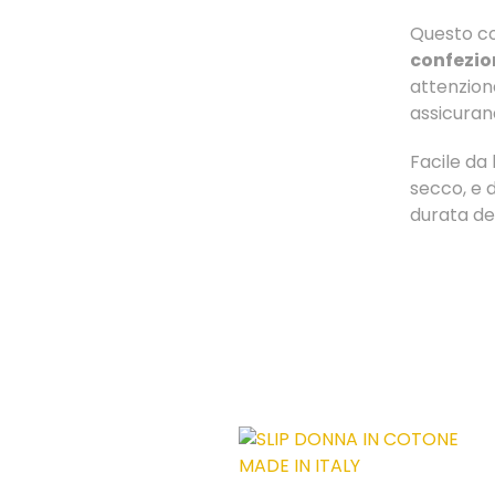
Questo co
confezio
attenzione
assicurand
Facile da 
secco, e 
durata de