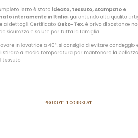
mpleto letto è stato
ideato, tessuto, stampato e
nato interamente in Italia
, garantendo alta qualità arti
 ai dettagli. Certificato
Oeko-Tex
, è privo di sostanze no
o sicurezza e salute per tutta la famiglia.
lavare in lavatrice a 40°, si consiglia di evitare candeggio e
di stirare a media temperatura per mantenere la bellezza
l tessuto.
PRODOTTI CORRELATI