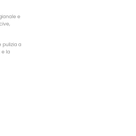
gianale e
cive,
 pulizia a
 e la