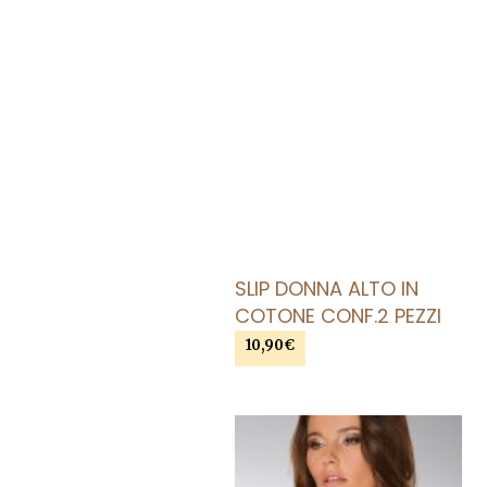
SLIP DONNA ALTO IN
COTONE CONF.2 PEZZI
10,90
€
Questo
SCEGLI
prodotto
ha
più
varianti.