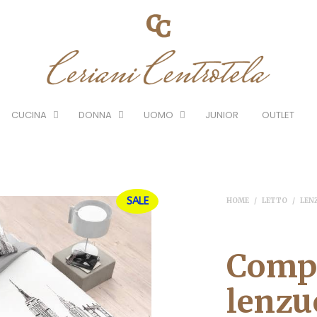
CUCINA
DONNA
UOMO
JUNIOR
OUTLET
SALE
HOME
/
LETTO
/
LEN
Comp
lenzu