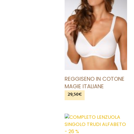
Le
opzioni
possono
essere
scelte
nella
pagina
del
prodotto
REGGISENO IN COTONE
MAGIE ITALIANE
29,50
€
AGGIUNGI AL CARRELLO