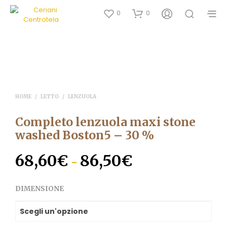
0
0
HOME
/
LETTO
/
LENZUOLA
Completo lenzuola maxi stone
washed Boston5 – 30 %
68,60
€
86,50
€
Fascia
-
di
DIMENSIONE
prezzo:
da