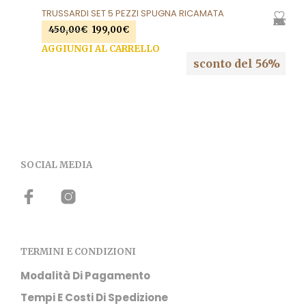
TRUSSARDI SET 5 PEZZI SPUGNA RICAMATA
AGGIUNGI ALLA LISTA DEI DESIDERI
Il
Il
450,00
€
199,00
€
prezzo
prezzo
AGGIUNGI AL CARRELLO
originale
attuale
sconto del 56%
era:
è:
450,00€.
199,00€.
SOCIAL MEDIA
TERMINI E CONDIZIONI
Modalità Di Pagamento
Tempi E Costi Di Spedizione