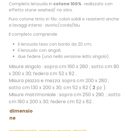
Completo lenzuola in
cotone 100%
realizzato con
effetto stone washed/ no stiro.
Puro cotone tinto in filo: colori solidi e resistenti anche
a lavaggi intensi : avorio/corda/blu.
Il completo comprende
il lenzuola teso con bordo da 20 cm;
il lenzuolo con angoli;
due federe (
una nella versione letto singolo
).
Misure singolo : sopra cm 160 x 280 ; sotto cm 90
x 200 x 30; federa cm 52 x 82 .
Misura piazza e mezza. sopra cm 200 x 280 ;
sotto cm 130 x 200 x 30; cm 52 x 82 (
2
pz ).
Misure matrimoniale : sopra cm 250 x 290 ; sotto
cm 180 x 200 x 30; federe cm 52 x 82 .
dimensio
ne
matrimoniale
,
piazza e mezza
,
singolo