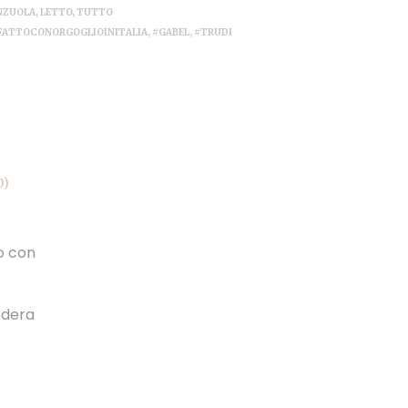
NZUOLA
,
LETTO
,
TUTTO
FATTOCONORGOGLIOINITALIA
,
#GABEL
,
#TRUDI
0)
o con
edera