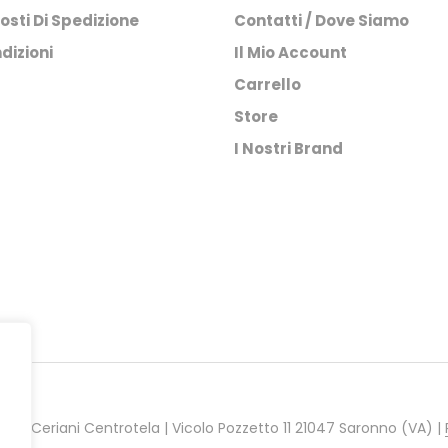
scelte
scelte
osti Di Spedizione
Contatti / Dove Siamo
nella
nella
pagina
pagina
dizioni
Il Mio Account
del
del
Carrello
prodotto
prodotto
Store
I Nostri Brand
021 Ceriani Centrotela | Vicolo Pozzetto 11 21047 Saronno (VA) |