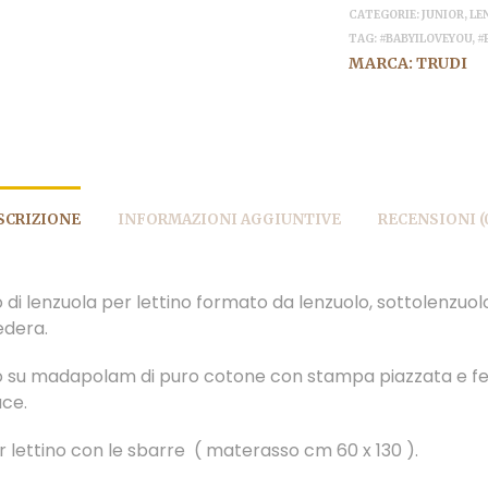
CATEGORIE:
JUNIOR
,
LE
TAG:
#BABYILOVEYOU
,
#
MARCA:
TRUDI
SCRIZIONE
INFORMAZIONI AGGIUNTIVE
RECENSIONI (
di lenzuola per lettino formato da lenzuolo, sottolenzuol
edera.
 su madapolam di puro cotone con stampa piazzata e f
ce.
r lettino con le sbarre ( materasso cm 60 x 130 ).