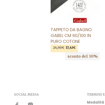
AGGIUNGI ALLA LISTA DEI DESIDERI
TAPPETO DA BAGNO
GABEL CM 60/100 IN
PURO COTONE
Il
Il
24,90
€
17,43
€
prezzo
prezzo
AGGIUNGI AL CARRELLO
sconto del 30%
originale
attuale
era:
è:
24,90€.
17,43€.
SOCIAL MEDIA
TERMINI E
Modalità