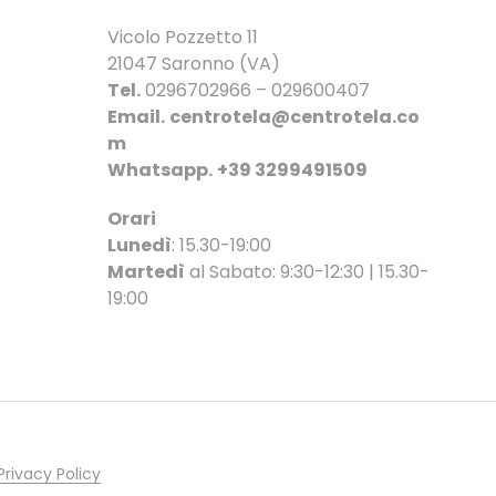
scelte
nella
Vicolo Pozzetto 11
pagina
21047 Saronno (VA)
del
Tel.
0296702966 – 029600407
prodotto
Email.
centrotela@centrotela.co
m
Whatsapp.
+39 3299491509
Orari
Lunedì
: 15.30-19:00
Martedì
al Sabato: 9:30-12:30 | 15.30-
19:00
Privacy Policy