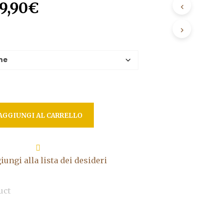
Il
9,90
€
rezzo
prezzo
riginale
attuale
ra:
è:
6,00€.
39,90€.
AGGIUNGI AL CARRELLO
iungi alla lista dei desideri
uct