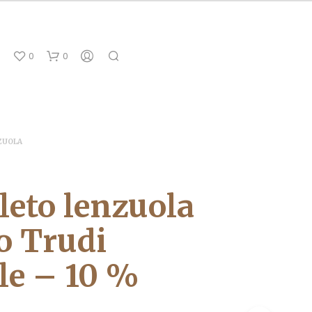
0
0
ZUOLA
eto lenzuola
no Trudi
le – 10 %