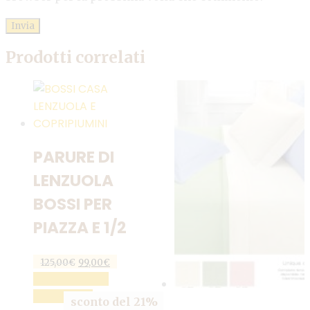
Prodotti correlati
PARURE DI
LENZUOLA
BOSSI PER
PIAZZA E 1/2
Il
Il
125,00
€
99,00
€
prezzo
prezzo
AGGIUNGI AL
originale
attuale
CARRELLO
era:
è:
sconto del 21%