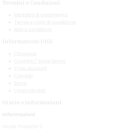
nella
Termini e Condizioni
e
pagina
s
Modalità di pagamento
del
n
Tempi e costi di spedizione
prodotto
p
Resi e condizioni
d
Informazioni Utili
p
Chi siamo
Contatti / Dove Siamo
Il mio account
Carrello
Store
I nostri Brand
Orario e informazioni
Informazioni
Vicolo Pozzetto 11