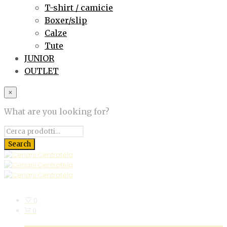
T-shirt / camicie
Boxer/slip
Calze
Tute
JUNIOR
OUTLET
×
What are you looking for?
0
0