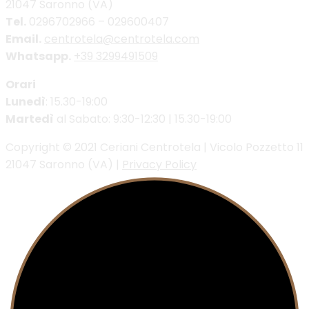
21047 Saronno (VA)
Tel.
0296702966 – 029600407
Email.
centrotela@centrotela.com
Whatsapp.
+39 3299491509
Orari
Lunedì
: 15.30-19:00
Martedì
al Sabato: 9:30-12:30 | 15.30-19:00
Copyright © 2021 Ceriani Centrotela | Vicolo Pozzetto 11
21047 Saronno (VA) |
Privacy Policy