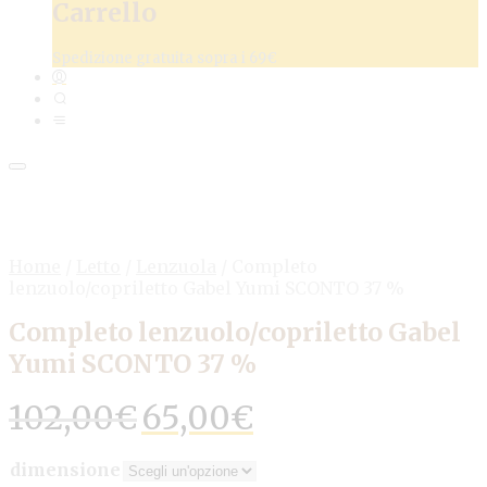
Carrello
Spedizione gratuita sopra i 69€
Home
/
Letto
/
Lenzuola
/
Completo
lenzuolo/copriletto Gabel Yumi SCONTO 37 %
Completo lenzuolo/copriletto Gabel
Yumi SCONTO 37 %
Il
Il
102,00
€
65,00
€
prezzo
prezzo
originale
attuale
dimensione
era:
è: