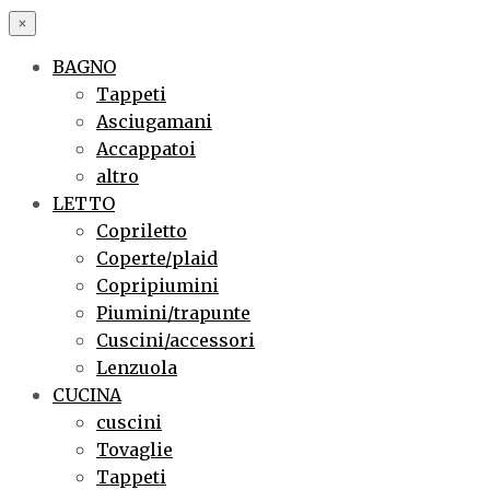
×
BAGNO
Tappeti
Asciugamani
Accappatoi
altro
LETTO
Copriletto
Coperte/plaid
Copripiumini
Piumini/trapunte
Cuscini/accessori
Lenzuola
CUCINA
cuscini
Tovaglie
Tappeti