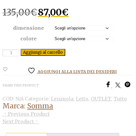
Il
Il
135,00
€
87,00
€
prezzo
prezzo
originale
attuale
era:
è:
dimensione
135,00€.
87,00€.
colore
Quantità
Aggiungi al carrello
AGGIUNGI ALLA LISTA DEI DESIDERI
SHARE THIS PRODUCT
COD:
N/A
Categorie:
Lenzuola
,
Letto
,
OUTLET
,
Tutto
Marca:
Somma
Previous Product
Next Product