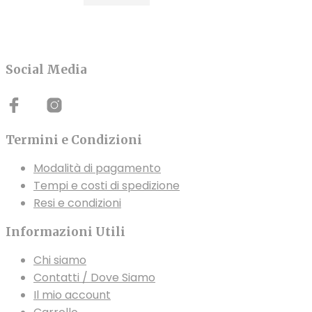
Le
Le
Le
opzioni
opzioni
opzion
possono
possono
posso
essere
essere
esser
Social Media
scelte
scelte
scelt
nella
nella
nella
pagina
pagina
pagin
del
del
del
Termini e Condizioni
prodotto
prodotto
prodo
Modalità di pagamento
Tempi e costi di spedizione
Resi e condizioni
Informazioni Utili
Chi siamo
Contatti / Dove Siamo
Il mio account