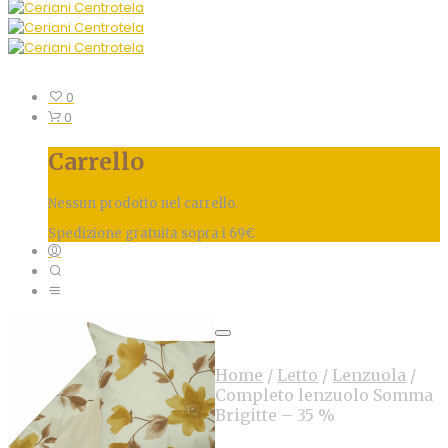
0
0
Carrello
Nessun prodotto nel carrello.
Spedizione gratuita sopra i 69€
Home
/
Letto
/
Lenzuola
/
Completo lenzuolo Somma
Brigitte – 35 %