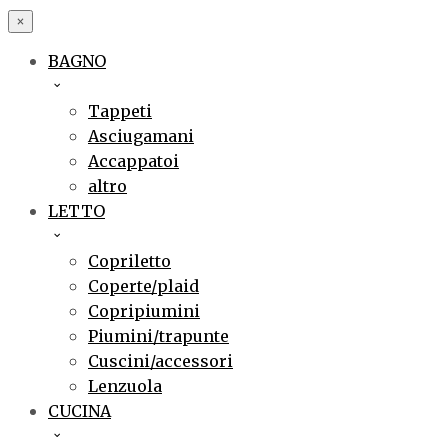
×
BAGNO
Tappeti
Asciugamani
Accappatoi
altro
LETTO
Copriletto
Coperte/plaid
Copripiumini
Piumini/trapunte
Cuscini/accessori
Lenzuola
CUCINA