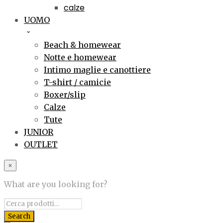
calze
UOMO
Beach & homewear
Notte e homewear
Intimo maglie e canottiere
T-shirt / camicie
Boxer/slip
Calze
Tute
JUNIOR
OUTLET
×
What are you looking for?