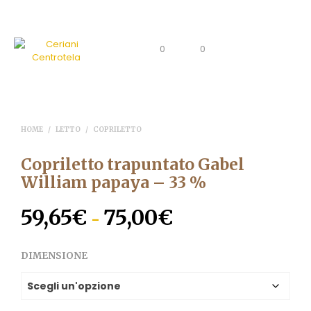
0
0
HOME
/
LETTO
/
COPRILETTO
Copriletto trapuntato Gabel
William papaya – 33 %
59,65
€
75,00
€
Fascia
-
di
DIMENSIONE
prezzo:
da
59,65€