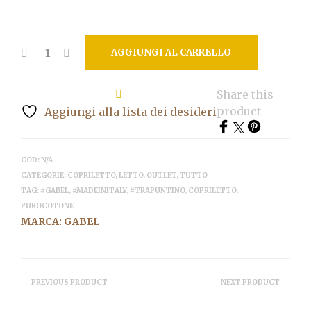
a
75,00€
AGGIUNGI AL CARRELLO
Share this
product
Aggiungi alla lista dei desideri
COD:
N/A
CATEGORIE:
COPRILETTO
,
LETTO
,
OUTLET
,
TUTTO
TAG:
#GABEL
,
#MADEINITALY
,
#TRAPUNTINO
,
COPRILETTO
,
PUROCOTONE
MARCA:
GABEL
PREVIOUS PRODUCT
NEXT PRODUCT