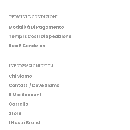
nell
pag
del
TERMINI E CONDIZIONI
prod
Modalità Di Pagamento
Tempi E Costi Di Spedizione
Resi E Condizioni
INFORMAZIONI UTILI
Chi Siamo
Contatti / Dove Siamo
Il Mio Account
Carrello
Store
I Nostri Brand