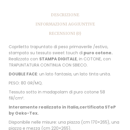
DESCRIZIONE
INFORMAZIONI AGGIUNTIVE
RECENSIONI (0)
Copriletto trapuntato di peso primaverile /estivo,
stampato su tessuto sweet touch di
puro cotone.
Realizzato con
STAMPA DIGITALE
, in COTONE, con
TRAPUNTATURA CONTINUA CON SBIECO.
DOUBLE FACE
: un lato fantasia, un lato tinta unita.
PESO: 80 GR/MQ.
Tessuto sotto in madapolam di puro cotone 58
fili/cm².
Interamente realizzato in Italia,certificata STeP
by Oeko-Tex.
Disponibile nelle misure: una piazza (cm 170×265), una
piazza e mezza (cm 220×265).