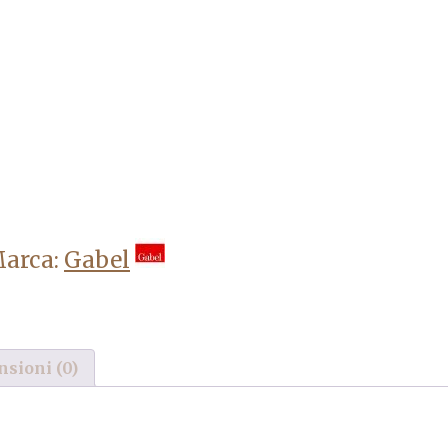
arca:
Gabel
sioni (0)