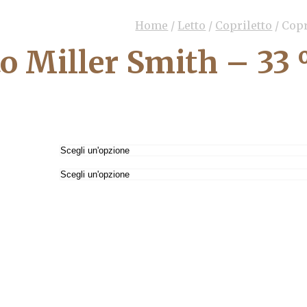
Home
/
Letto
/
Copriletto
/
Copr
to Miller Smith – 33