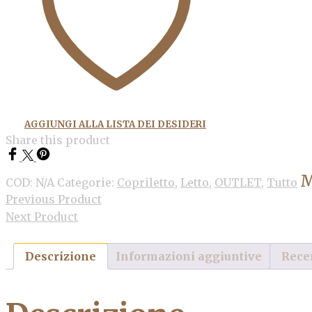
AGGIUNGI ALLA LISTA DEI DESIDERI
Share this product
M
COD:
N/A
Categorie:
Copriletto
,
Letto
,
OUTLET
,
Tutto
Previous Product
Next Product
Descrizione
Informazioni aggiuntive
Recen