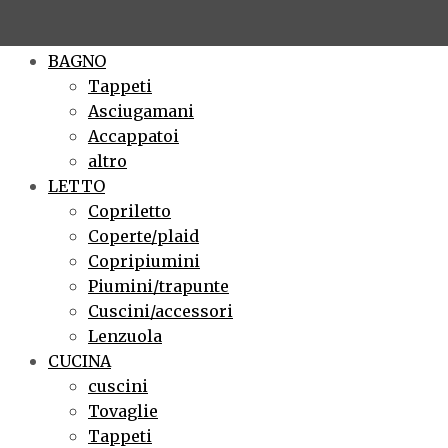
×
BAGNO
Tappeti
Asciugamani
Accappatoi
altro
LETTO
Copriletto
Coperte/plaid
Copripiumini
Piumini/trapunte
Cuscini/accessori
Lenzuola
CUCINA
cuscini
Tovaglie
Tappeti