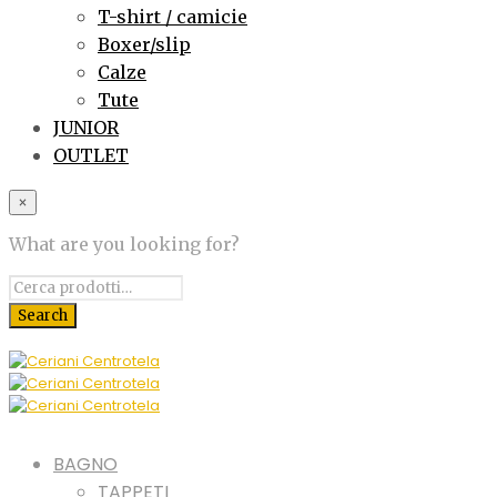
T-shirt / camicie
Boxer/slip
Calze
Tute
JUNIOR
OUTLET
×
What are you looking for?
BAGNO
TAPPETI