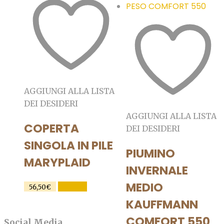
AGGIUNGI ALLA LISTA
DEI DESIDERI
AGGIUNGI ALLA LISTA
COPERTA
DEI DESIDERI
SINGOLA IN PILE
PIUMINO
MARYPLAID
INVERNALE
MEDIO
Questo
SCEGLI
56,50
€
prodotto
KAUFFMANN
ha
COMFORT 550
Social Media
più