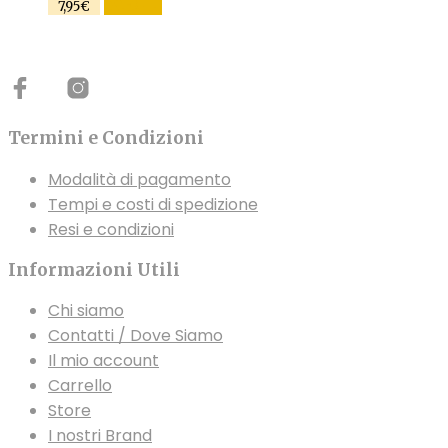
Questo
SCEGLI
7,95
€
pagina
prodotto
del
ha
prodotto
più
varianti.
Le
Termini e Condizioni
opzioni
Modalità di pagamento
possono
Tempi e costi di spedizione
essere
Resi e condizioni
scelte
nella
Informazioni Utili
pagina
del
Chi siamo
prodotto
Contatti / Dove Siamo
Il mio account
Carrello
Store
I nostri Brand