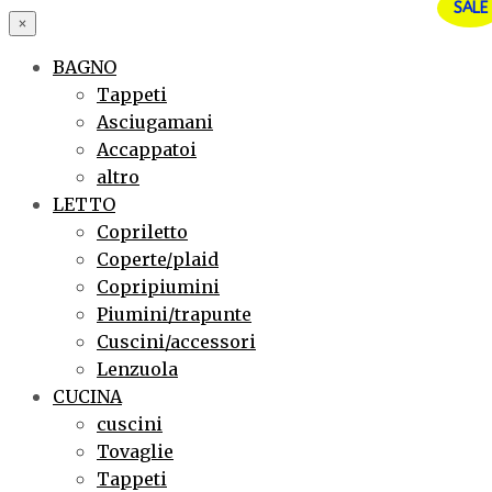
SALE
×
BAGNO
Tappeti
Asciugamani
Accappatoi
altro
LETTO
Copriletto
Coperte/plaid
Copripiumini
Piumini/trapunte
Cuscini/accessori
Lenzuola
CUCINA
cuscini
Tovaglie
Tappeti