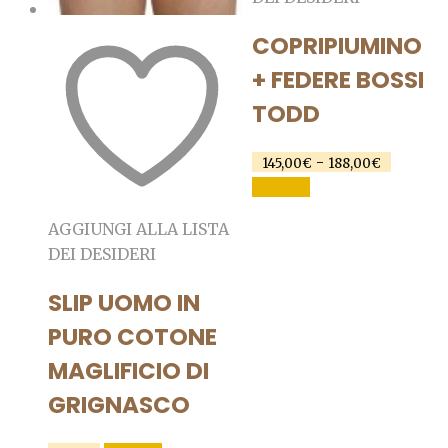
COPRIPIUMINO
+ FEDERE BOSSI
TODD
Fascia
-
145,00
€
188,00
€
di
Questo
SCEGLI
prezzo:
prodotto
da
AGGIUNGI ALLA LISTA
ha
145,00€
DEI DESIDERI
a
più
188,00€
varianti.
SLIP UOMO IN
Le
PURO COTONE
opzioni
possono
MAGLIFICIO DI
essere
GRIGNASCO
scelte
nella