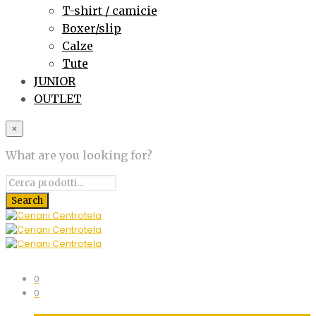
T-shirt / camicie
Boxer/slip
Calze
Tute
JUNIOR
OUTLET
×
What are you looking for?
0
0