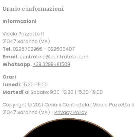
Orario e informazioni
Informazioni
Vicolo Pozzetto 11
21047 Saronno (VA)
Tel.
0296702966 – 029600407
Email.
centrotela@centrotela.com
Whatsapp.
+39 3299491509
Orari
Lunedì
: 15.30-19:00
Martedì
al Sabato: 9:30-12:30 | 15.30-19:00
Copyright © 2021 Ceriani Centrotela | Vicolo Pozzetto 11
21047 Saronno (VA) |
Privacy Policy