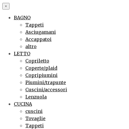
×
BAGNO
Tappeti
Asciugamani
Accappatoi
altro
LETTO
Copriletto
Coperte/plaid
Copripiumini
Piumini/trapunte
Cuscini/accessori
Lenzuola
CUCINA
cuscini
Tovaglie
Tappeti