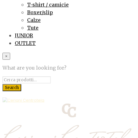
T-shirt / camicie
Boxer/slip
Calze
Tute
JUNIOR
OUTLET
×
What are you looking for?