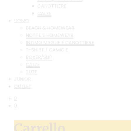
CANOTTIERE
CALZE
UOMO
BEACH & HOMEWEAR
NOTTE E HOMEWEAR
INTIMO MAGLIE E CANOTTIERE
T-SHIRT / CAMICIE
BOXER/SLIP
CALZE
TUTE
JUNIOR
OUTLET
0
0
Carrello