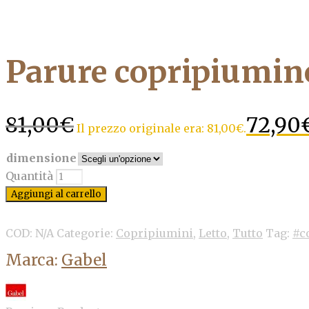
Parure copripiumin
81,00
€
72,90
Il prezzo originale era: 81,00€.
dimensione
Quantità
Aggiungi al carrello
COD:
N/A
Categorie:
Copripiumini
,
Letto
,
Tutto
Tag:
#c
Marca:
Gabel