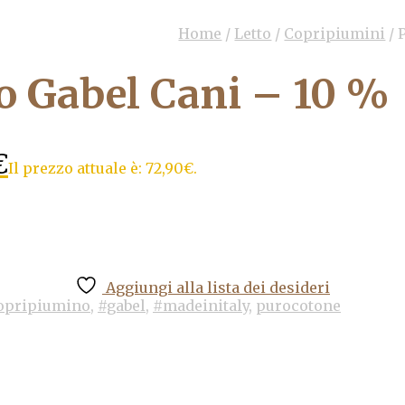
Home
/
Letto
/
Copripiumini
/
P
o Gabel Cani – 10 %
€
Il prezzo attuale è: 72,90€.
Aggiungi alla lista dei desideri
opripiumino
,
#gabel
,
#madeinitaly
,
purocotone