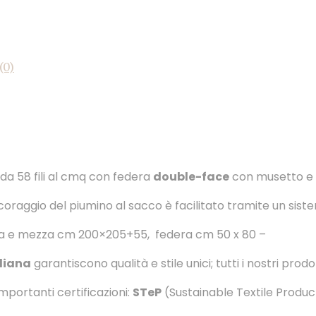
(0)
da 58 fili al cmq con federa
double-face
con musetto e 
ncoraggio del piumino al sacco è facilitato tramite un siste
zza e mezza cm 200×205+55, federa cm 50 x 80 –
liana
garantiscono qualità e stile unici; tutti i nostri prodo
portanti certificazioni:
STeP
(Sustainable Textile Produc