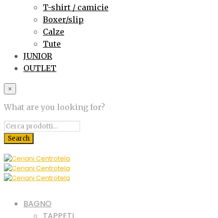
T-shirt / camicie
Boxer/slip
Calze
Tute
JUNIOR
OUTLET
×
What are you looking for?
BAGNO
TAPPETI