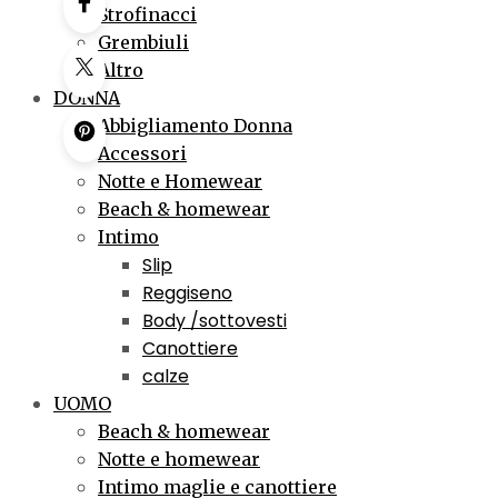
Strofinacci
Grembiuli
Altro
DONNA
Abbigliamento Donna
Accessori
Notte e Homewear
Beach & homewear
Intimo
Slip
Reggiseno
Body /sottovesti
Canottiere
calze
UOMO
Beach & homewear
Notte e homewear
Intimo maglie e canottiere