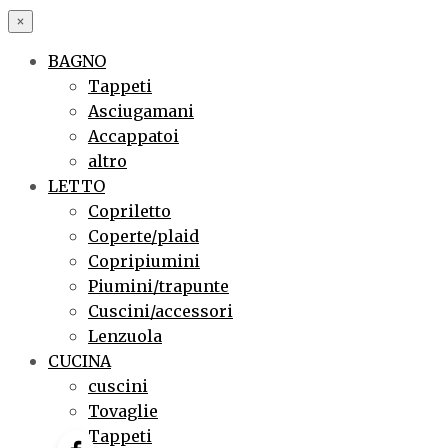
×
BAGNO
Tappeti
Asciugamani
Accappatoi
altro
LETTO
Copriletto
Coperte/plaid
Copripiumini
Piumini/trapunte
Cuscini/accessori
Lenzuola
CUCINA
cuscini
Tovaglie
Tappeti