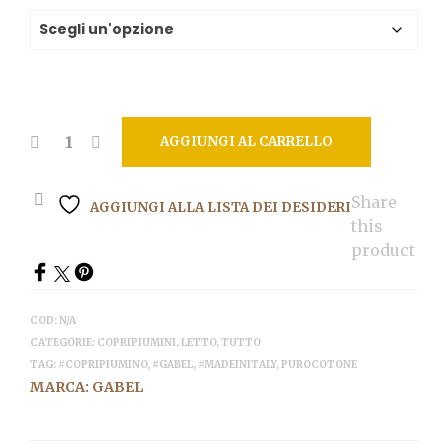
originale
attuale
era:
è:
81,00€.
72,90€.
AGGIUNGI AL CARRELLO
Share
AGGIUNGI ALLA LISTA DEI DESIDERI
this
product
COD:
N/A
CATEGORIE:
COPRIPIUMINI
,
LETTO
,
TUTTO
TAG:
#COPRIPIUMINO
,
#GABEL
,
#MADEINITALY
,
PUROCOTONE
MARCA:
GABEL