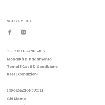
più
varia
Le
opzi
pos
SOCIAL MEDIA
esse
scel
nell
pag
del
prod
TERMINI E CONDIZIONI
Modalità Di Pagamento
Tempi E Costi Di Spedizione
Resi E Condizioni
INFORMAZIONI UTILI
Chi Siamo