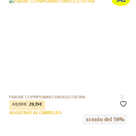
SALE
PARURE COPRIPIUMINO SINGOLO FATINA
Il
Il
69,90
€
29,35
€
prezzo
prezzo
AGGIUNGI AL CARRELLO
originale
attuale
sconto del 58%
era:
è:
69,90€.
29,35€.