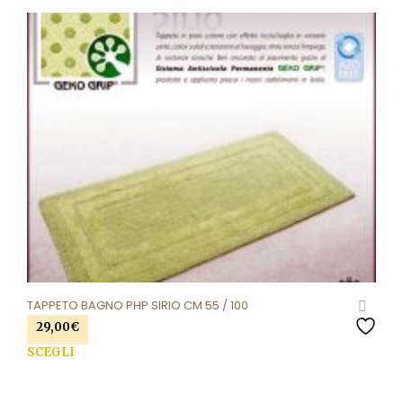
TAPPETO BAGNO PHP SIRIO CM 55 / 100
29,00
€
Que
SCEGLI
prod
ha