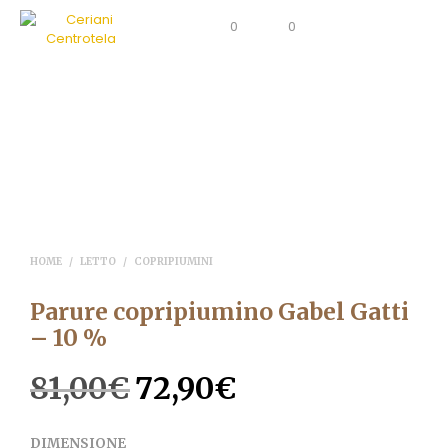
0
0
HOME
/
LETTO
/
COPRIPIUMINI
Parure copripiumino Gabel Gatti
– 10 %
81,00
€
72,90
€
Il
Il
prezzo
prezzo
DIMENSIONE