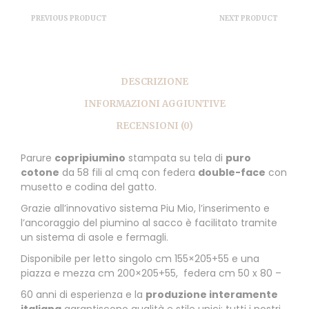
PREVIOUS PRODUCT
NEXT PRODUCT
DESCRIZIONE
INFORMAZIONI AGGIUNTIVE
RECENSIONI (0)
Parure
copripiumino
stampata su tela di
puro
cotone
da 58 fili al cmq con federa
double-face
con
musetto e codina del gatto.
Grazie all’innovativo sistema Piu Mio, l’inserimento e
l’ancoraggio del piumino al sacco è facilitato tramite
un sistema di asole e fermagli.
Disponibile per letto singolo cm 155×205+55 e una
piazza e mezza cm 200×205+55, federa cm 50 x 80 –
60 anni di esperienza e la
produzione interamente
italiana
garantiscono qualità e stile unici; tutti i nostri