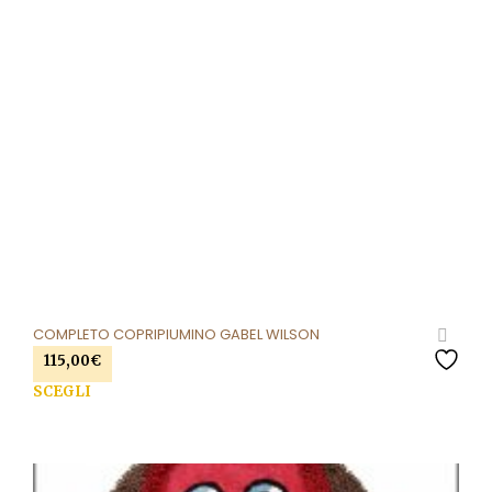
COMPLETO COPRIPIUMINO GABEL WILSON
115,00
€
Que
SCEGLI
prod
ha
più
varia