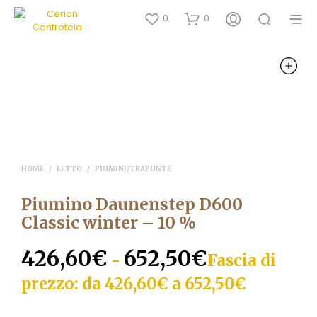
0
0
HOME
/
LETTO
/
PIUMINI/TRAPUNTE
Piumino Daunenstep D600
Classic winter – 10 %
426,60
€
652,50
€
-
Fascia di
prezzo: da 426,60€ a 652,50€