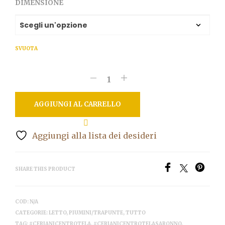
DIMENSIONE
SVUOTA
AGGIUNGI AL CARRELLO
Aggiungi alla lista dei desideri
SHARE THIS PRODUCT
COD:
N/A
CATEGORIE:
LETTO
,
PIUMINI/TRAPUNTE
,
TUTTO
TAG:
#CERIANICENTROTELA
,
#CERIANICENTROTELASARONNO
,