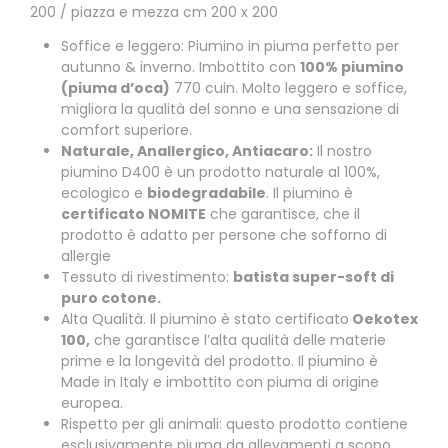
200 / piazza e mezza cm 200 x 200
Soffice e leggero: Piumino in piuma perfetto per
autunno & inverno. Imbottito con
100% piumino
(piuma d’oca)
770 cuin. Molto leggero e soffice,
migliora la qualità del sonno e una sensazione di
comfort superiore.
Naturale, Anallergico, Antiacaro:
Il nostro
piumino D400 è un prodotto naturale al 100%,
ecologico e
biodegradabile
. Il piumino è
certificato NOMITE
che garantisce, che il
prodotto è adatto per persone che sofforno di
allergie
Tessuto di rivestimento:
batista super-soft di
puro cotone.
Alta Qualità. Il piumino è stato certificato
Oekotex
100,
che garantisce l’alta qualità delle materie
prime e la longevità del prodotto. Il piumino è
Made in Italy e imbottito con piuma di origine
europea.
Rispetto per gli animali: questo prodotto contiene
esclusivamente piuma da allevamenti a scopo