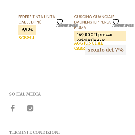
FEDERE TINTA UNITA
CUSCINO GUANCIALE
GABEL DI PIÙ
DAUNENSTEP PERLA
AGGIUNGI ALLA LISTA DEI DESIDERI
AGGIUNGI ALLA LISTA DEI DESIDERI
PIUMA
9,90
€
149,00
€
Il prezzo
SCEGLI
originale era:
AGGIUNGI AL
149,00€.
139,00
€
Il
CARRELLO
sconto del 7%
Questo prodotto ha più
prezzo attuale è:
varianti. Le opzioni
139,00€.
possono essere scelte
nella pagina del
prodotto
SOCIAL MEDIA
TERMINI E CONDIZIONI