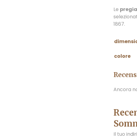
Le
pregia
selezion
1867.
dimensi
colore
Recens
Ancora no
Recen
Somm
Il tuo ind