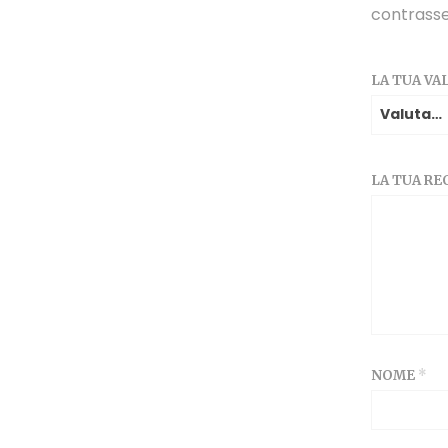
contrass
LA TUA V
LA TUA R
NOME
*