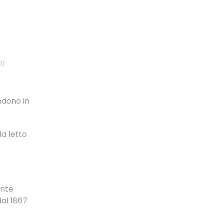
0)
ndono in
da letto
ente
al 1867.