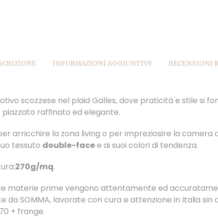
SCRIZIONE
INFORMAZIONI AGGIUNTIVE
RECENSIONI (
tivo scozzese nel plaid Galles, dove praticità e stile si fo
 piazzato raffinato ed elegante.
er arricchire la zona living o per impreziosire la camera 
 suo tessuto
double-face
e ai suoi colori di tendenza.
ura:
270g/mq
.
ate materie prime vengono attentamente ed accuratam
e da SOMMA, lavorate con cura e attenzione in Italia sin d
70 + frange.