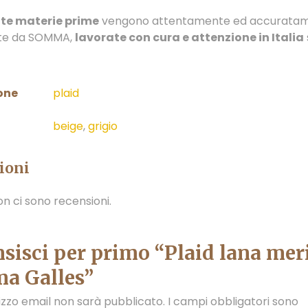
te materie prime
vengono attentamente ed accurata
ate da SOMMA,
lavorate con cura e attenzione in Italia
one
plaid
beige
,
grigio
ioni
n ci sono recensioni.
sisci per primo “Plaid lana mer
a Galles”
irizzo email non sarà pubblicato.
I campi obbligatori sono