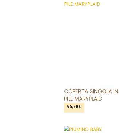
AGGIUNGI ALLA LISTA DEI DESIDERI
COPERTA SINGOLA IN
PILE MARYPLAID
56,50
€
SCEGLI
Questo
prodotto
ha