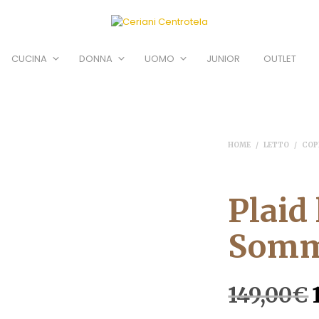
CUCINA
DONNA
UOMO
JUNIOR
OUTLET
HOME
/
LETTO
/
COP
Plaid
Somm
I
149,00
€