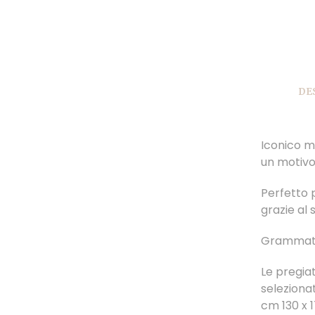
DE
Iconico mo
un motivo
Perfetto p
grazie al
Grammat
Le pregi
selezionat
cm 130 x 1