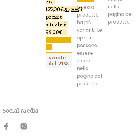
era:
nella
Questo
125,00€.
Il
99,00
€
pagina del
prodotto
prezzo
prodotto
ha più
attuale è:
varianti. Le
99,00€.
opzioni
AGGIUNGI
possono
AL
essere
CARRELLO
sconto
scelte
del 21%
nella
pagina del
prodotto
Social Media