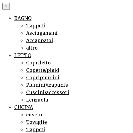
×
BAGNO
Tappeti
Asciugamani
Accappatoi
altro
LETTO
Copriletto
Coperte/plaid
Copripiumini
Piumini/trapunte
Cuscini/accessori
Lenzuola
CUCINA
cuscini
Tovaglie
Tappeti