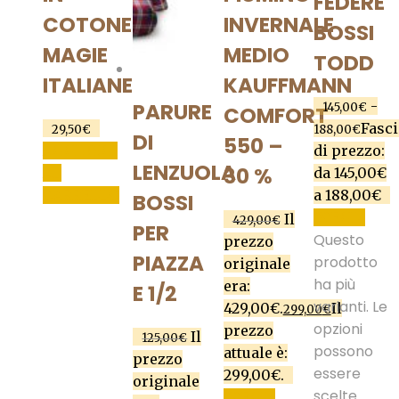
FEDERE
COTONE
INVERNALE
BOSSI
MAGIE
MEDIO
TODD
ITALIANE
KAUFFMANN
-
PARURE
145,00
€
COMFORT
Fasci
29,50
€
188,00
€
DI
550 –
AGGIUNGI
di prezzo:
LENZUOLA
30 %
AL
da 145,00€
CARRELLO
a 188,00€
BOSSI
SCEGLI
Il
429,00
€
PER
Questo
prezzo
PIAZZA
prodotto
originale
ha più
era:
E 1/2
varianti. Le
429,00€.
Il
299,00
€
opzioni
prezzo
Il
125,00
€
possono
attuale è:
prezzo
essere
299,00€.
originale
scelte
SCEGLI