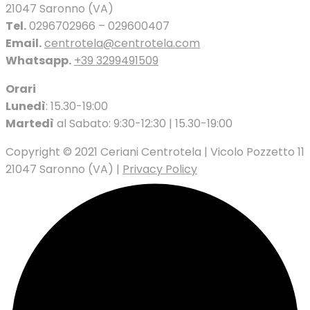
21047 Saronno (VA)
Tel.
0296702966 – 029600407
Email.
centrotela@centrotela.com
Whatsapp.
+39 3299491509
Orari
Lunedì
: 15.30-19:00
Martedì
al Sabato: 9:30-12:30 | 15.30-19:00
Copyright © 2021 Ceriani Centrotela | Vicolo Pozzetto 11
21047 Saronno (VA) |
Privacy Policy