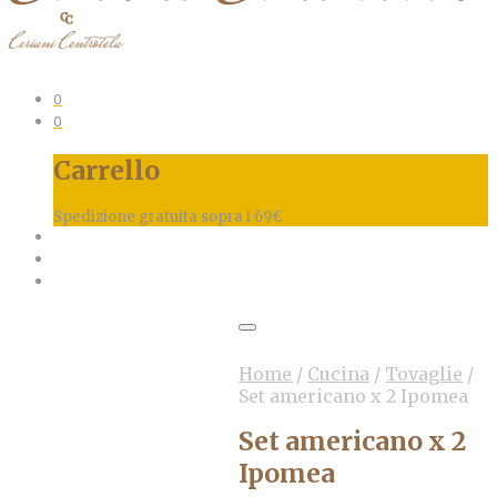
0
0
Carrello
Spedizione gratuita sopra i 69€
Home
/
Cucina
/
Tovaglie
/
Set americano x 2 Ipomea
Set americano x 2
Ipomea