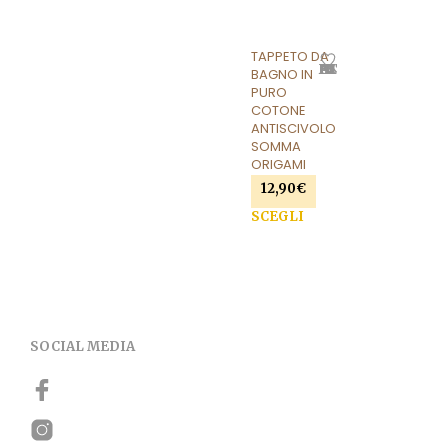
TAPPETO DA
AGGIUNGI ALLA LISTA DEI DESIDERI
BAGNO IN
PURO
COTONE
ANTISCIVOLO
SOMMA
ORIGAMI
12,90
€
Questo
SCEGLI
prodotto
ha
più
varianti.
Le
opzioni
SOCIAL MEDIA
possono
essere
scelte
nella
pagina