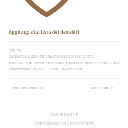
Aggiungi alla lista dei desideri
COD:
N/A
CATEGORIE:
BAGNO
,
CUCINA
,
TAPPETI
,
TAPPETI
,
TUTTO
TAG:
#CERIANICENTROTELASARONNO
,
#SVEDY
,
#TAPPETOANTISCIVOLO
,
#TAPPETOBAGNO
,
#TAPPETOCUCINA
,
TAPPETO
PREVIOUS PRODUCT
NEXT PRODUCT
DESCRIZIONE
INFORMAZIONI AGGIUNTIVE