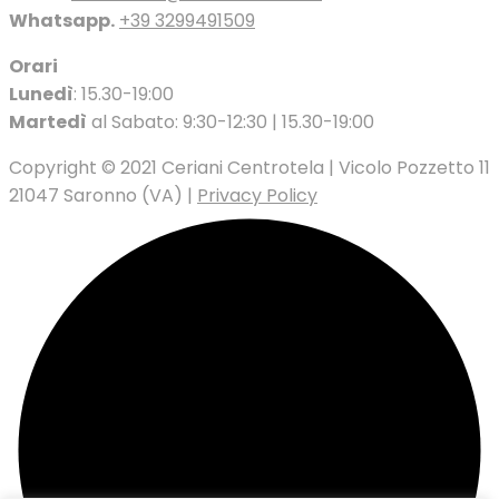
Whatsapp.
+39 3299491509
Orari
Lunedì
: 15.30-19:00
Martedì
al Sabato: 9:30-12:30 | 15.30-19:00
Copyright © 2021 Ceriani Centrotela | Vicolo Pozzetto 11
21047 Saronno (VA) |
Privacy Policy