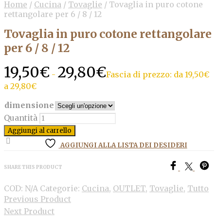
Home
/
Cucina
/
Tovaglie
/
Tovaglia in puro cotone
rettangolare per 6 / 8 / 12
Tovaglia in puro cotone rettangolare
per 6 / 8 / 12
19,50
€
29,80
€
-
Fascia di prezzo: da 19,50€
a 29,80€
dimensione
Quantità
Aggiungi al carrello
AGGIUNGI ALLA LISTA DEI DESIDERI
SHARE THIS PRODUCT
COD:
N/A
Categorie:
Cucina
,
OUTLET
,
Tovaglie
,
Tutto
Previous Product
Next Product