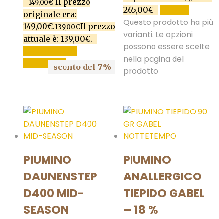
Il prezzo
149,00
€
265,00€
SCEGLI
originale era:
Questo prodotto ha più
149,00€.
Il prezzo
139,00
€
varianti. Le opzioni
attuale è: 139,00€.
possono essere scelte
AGGIUNGI AL
nella pagina del
CARRELLO
sconto del 7%
prodotto
PIUMINO
PIUMINO
DAUNENSTEP
ANALLERGICO
D400 MID-
TIEPIDO GABEL
SEASON
– 18 %