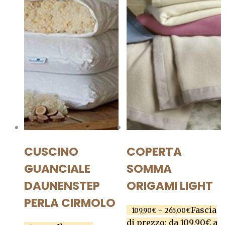
CUSCINO
COPERTA
GUANCIALE
SOMMA
DAUNENSTEP
ORIGAMI LIGHT
PERLA CIRMOLO
-
Fascia
109,90
€
265,00
€
di prezzo: da 109,90€ a