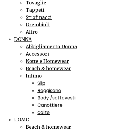
Tovaglie
Tappeti
Strofinacci
Grembiuli
Altro
DONNA
Abbigliamento Donna
Accessori
Notte e Homewear
Beach & homewear
Intimo
Slip
Reggiseno
Body /sottovesti
Canottiere
calze
UOMO
Beach & homewear