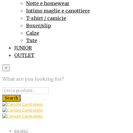
Notte e homewear
Intimo maglie e canottiere
T-shirt / camicie
Boxer/slip
Calze
Tute
JUNIOR
OUTLET
×
What are you looking for?
BAGNO