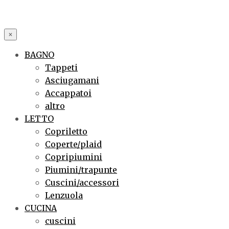
×
BAGNO
Tappeti
Asciugamani
Accappatoi
altro
LETTO
Copriletto
Coperte/plaid
Copripiumini
Piumini/trapunte
Cuscini/accessori
Lenzuola
CUCINA
cuscini