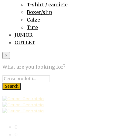
T-shirt / camicie
Boxer/slip
Calze
Tute
JUNIOR
OUTLET
×
What are you looking for?
0
0