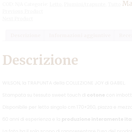
Ma
COD:
N/A
Categorie:
Letto
,
Piumini/trapunte
,
Tutto
Previous Product
Next Product
Descrizione
Informazioni aggiuntive
Recen
Descrizione
WILSON, la TRAPUNTA della COLLEZIONE JOY di GABEL.
Stampata su tessuto sweet touch di
cotone
con imbotti
Disponibile per letto singolo cm 170×260, piazza e mez
60 anni di esperienza e la
produzione interamente ita
La foto ha il solo scopo di rappresentare l’uso del prodo