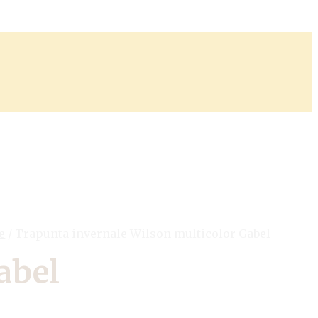
e
/
Trapunta invernale Wilson multicolor Gabel
abel