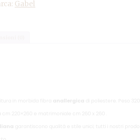
rca:
Gabel
sioni (0)
tura in morbida fibra
anallergica
di poliestere. Peso 32
za cm 220×260 e matrimoniale cm 260 x 260 .
liana
garantiscono qualità e stile unici; tutti i nostri prodo
tto.