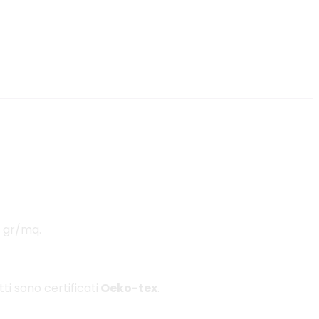
0 gr/mq.
tti sono certificati
Oeko-tex
.