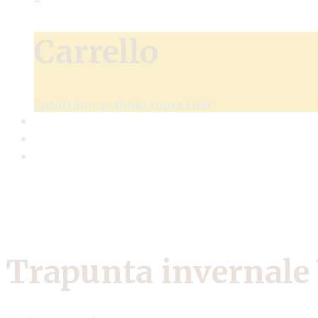
Carrello
Spedizione gratuita sopra i 69€
Trapunta invernale 