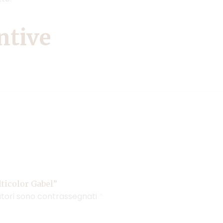
ntive
ticolor Gabel”
atori sono contrassegnati
*