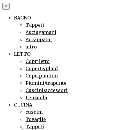
×
BAGNO
Tappeti
Asciugamani
Accappatoi
altro
LETTO
Copriletto
Coperte/plaid
Copripiumini
Piumini/trapunte
Cuscini/accessori
Lenzuola
CUCINA
cuscini
Tovaglie
Tappeti